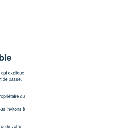
ble
qui explique
ot de passe,
opriétaire du
ous invitons à
ci de votre