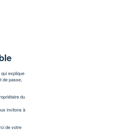
ble
qui explique
ot de passe,
opriétaire du
ous invitons à
ci de votre