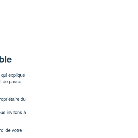
ble
qui explique
ot de passe,
opriétaire du
ous invitons à
ci de votre