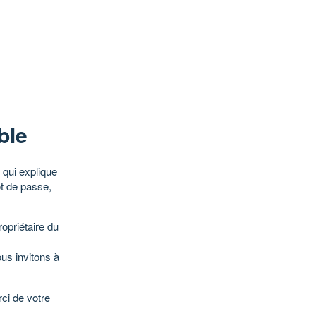
ble
qui explique
ot de passe,
opriétaire du
ous invitons à
ci de votre