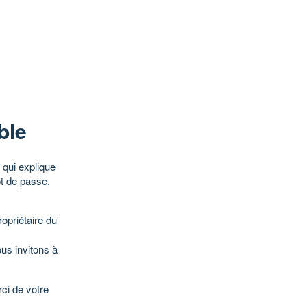
ble
qui explique
ot de passe,
opriétaire du
ous invitons à
ci de votre