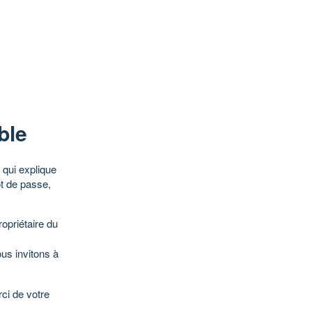
ble
qui explique
ot de passe,
opriétaire du
ous invitons à
ci de votre