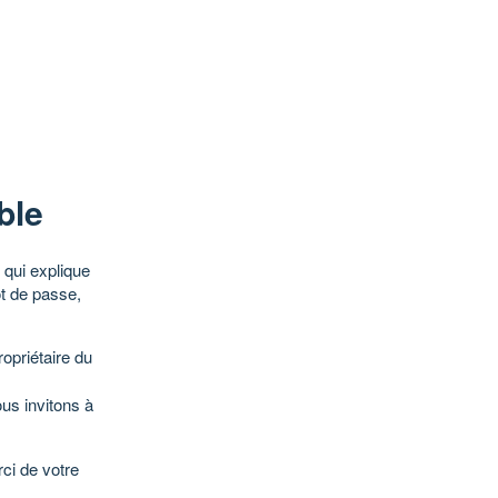
ble
qui explique
ot de passe,
opriétaire du
ous invitons à
ci de votre