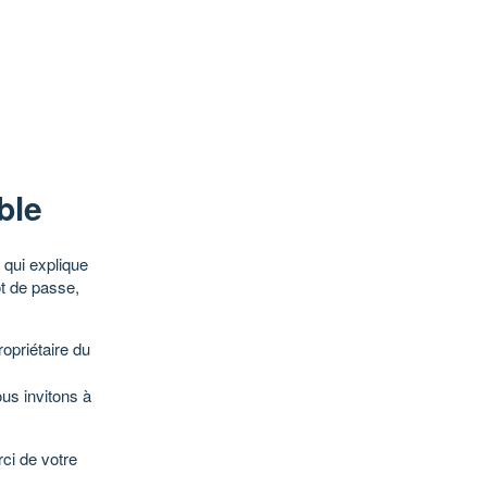
ble
qui explique
ot de passe,
opriétaire du
ous invitons à
ci de votre