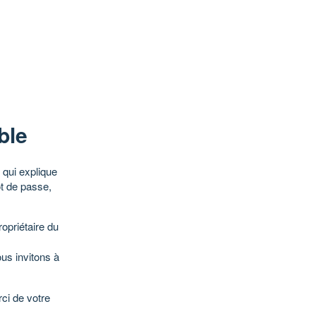
ble
qui explique
ot de passe,
opriétaire du
ous invitons à
ci de votre