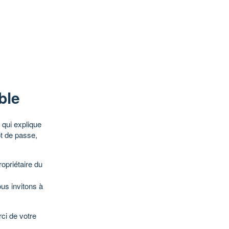
ble
qui explique
ot de passe,
opriétaire du
ous invitons à
ci de votre