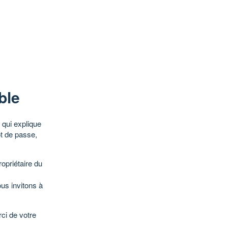
ble
qui explique
ot de passe,
opriétaire du
ous invitons à
ci de votre