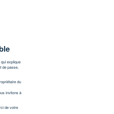
ble
qui explique
ot de passe,
opriétaire du
ous invitons à
ci de votre