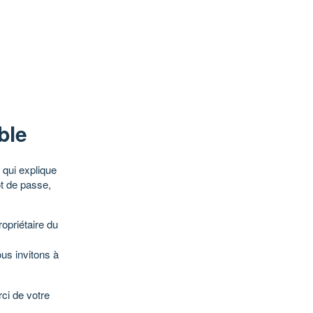
ble
qui explique
ot de passe,
opriétaire du
ous invitons à
ci de votre