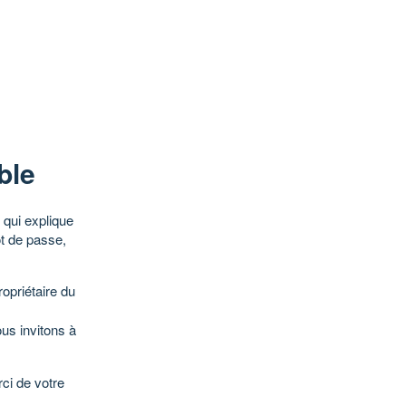
ble
qui explique
ot de passe,
opriétaire du
ous invitons à
ci de votre