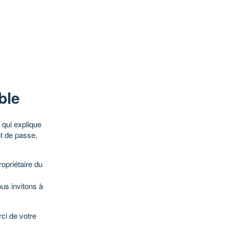
ble
qui explique
ot de passe,
opriétaire du
ous invitons à
ci de votre