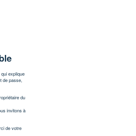
ble
qui explique
ot de passe,
opriétaire du
ous invitons à
ci de votre