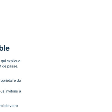
ble
qui explique
ot de passe,
opriétaire du
ous invitons à
ci de votre