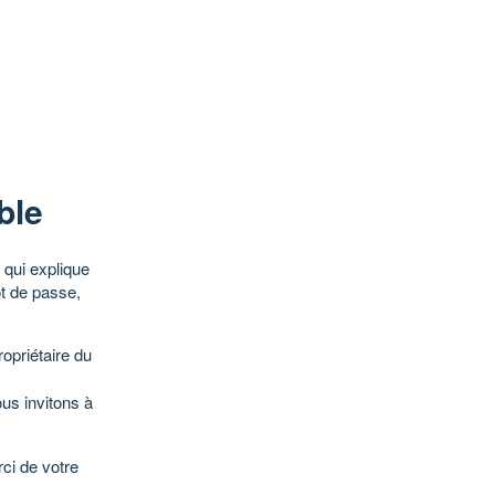
ble
qui explique
ot de passe,
opriétaire du
ous invitons à
ci de votre