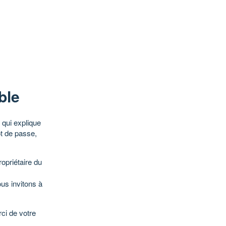
ble
qui explique
ot de passe,
opriétaire du
ous invitons à
ci de votre